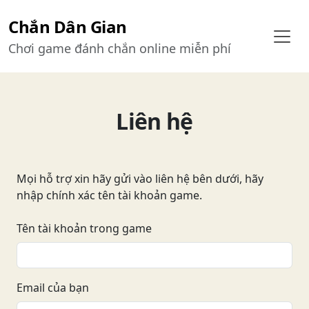
Chắn Dân Gian
Chơi game đánh chắn online miễn phí
Liên hệ
Mọi hỗ trợ xin hãy gửi vào liên hệ bên dưới, hãy
nhập chính xác tên tài khoản game.
Tên tài khoản trong game
Email của bạn